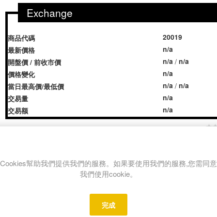
Exchange
20019
商品代碼
n/a
最新價格
n/a
n/a
/
開盤價 / 前收市價
n/a
價格變化
n/a
n/a
/
當日最高價/最低價
n/a
交易量
n/a
交易额
Share:
Cookies幫助我們提供我們的服務。如果要使用我們的服務,您需同意
我們使用cookie。
REVIEWS
CONTACT US
完成