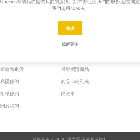
Cookies幫助我們提供我們的服務。如果要使用我們的服務,您需同意
我們使用cookie。
資訊中心
會員中心
完成
聯絡我們
會員中心
瞭解更多
新商品
我的訂單
常見問題
地址清單
運輸和退貨
最近瀏覽商品
私隱條例
商品比較列表
附帶條約
購物車
關於我們
版權所有 © 2026 呢度買 保留所有權利