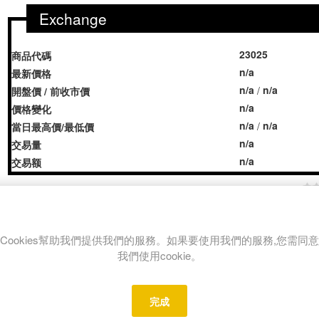
Exchange
23025
商品代碼
n/a
最新價格
n/a
n/a
/
開盤價 / 前收市價
n/a
價格變化
n/a
n/a
/
當日最高價/最低價
n/a
交易量
n/a
交易额
Share:
Cookies幫助我們提供我們的服務。如果要使用我們的服務,您需同意
我們使用cookie。
REVIEWS
CONTACT US
完成