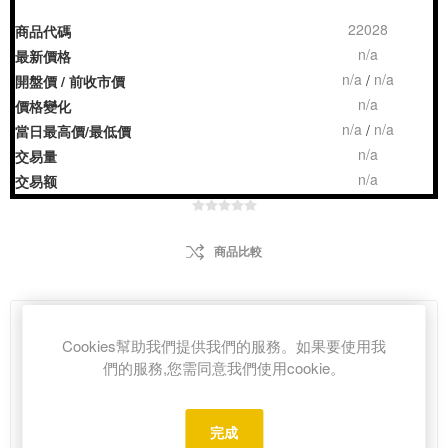
22028
商品代碼
n/a
最新價格
n/a
n/a
/
開盤價 / 前收市價
n/a
價格變化
n/a
n/a
/
當日最高價/最低價
n/a
交易量
n/a
交易额
商品比較
HK$31.00
Cookies幫助我們提供我們的服務。如果要使用我
們的服務,您需同意我們使用cookie。
i
h
完成