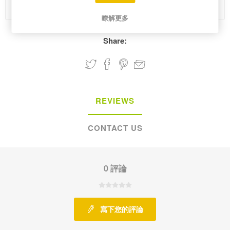
Please select the address you want to ship from
瞭解更多
Share:
REVIEWS
CONTACT US
0 評論
寫下您的評論