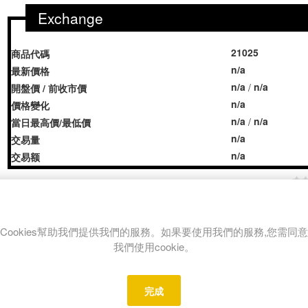
Exchange
21025
商品代碼
n/a
最新價格
n/a
n/a
/
開盤價 / 前收市價
n/a
價格變化
n/a
n/a
/
當日最高價/最低價
n/a
交易量
n/a
交易额
Share:
Cookies幫助我們提供我們的服務。如果要使用我們的服務,您需同意
我們使用cookie。
REVIEWS
CONTACT US
完成