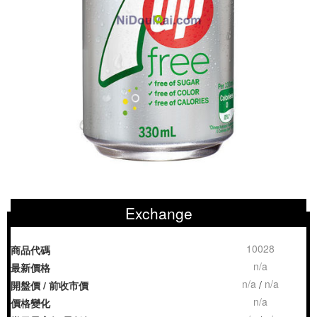
Exchange
10028
商品代碼
n/a
最新價格
n/a
n/a
/
開盤價 / 前收市價
n/a
價格變化