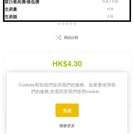
n/a
n/a
/
當日最高價/最低價
n/a
交易量
n/a
交易额
商品比較
HK$4.30
i
Cookies幫助我們提供我們的服務。如果要使用我
h
們的服務,您需同意我們使用cookie。
Please select the address you want to ship from
完成
Share:
瞭解更多