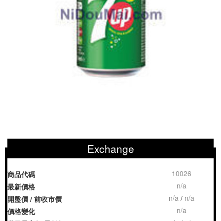
Exchange
10026
商品代碼
n/a
最新價格
n/a
n/a
/
開盤價 / 前收市價
n/a
價格變化